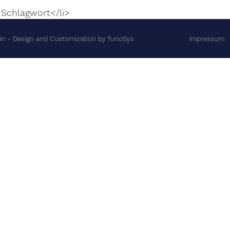
 Schlagwort</li>
in
- Design and Customization by
furioSys
Impressum