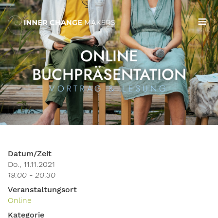
Skip
to
Me
content
ONLINE
BUCHPRÄSENTATION
VORTRAG & LESUNG
Datum/Zeit
Do., 11.11.2021
19:00 - 20:30
Veranstaltungsort
Online
Kategorie