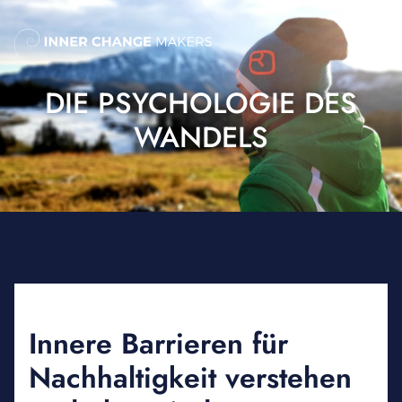
Skip
to
Me
content
DIE PSYCHOLOGIE DES
WANDELS
Innere Barrieren für
Nachhaltigkeit verstehen