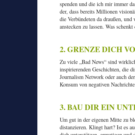
spenden und die ich mir immer da
der, dass bereits Millionen visio
die Verbündeten da draußen, und w
anstecken zu lassen. Was schenkt 
2. GRENZE DICH V
Zu viele „Bad News“ sind wirklich
inspirierenden Geschichten, die 
Journalism Network oder auch der
Konsum von negativen Nachrichten
3. BAU DIR EIN 
Um gut in der eigenen Mitte zu b
distanzieren. Klingt hart? Ist es
dich unterstützen, ermutigen und 