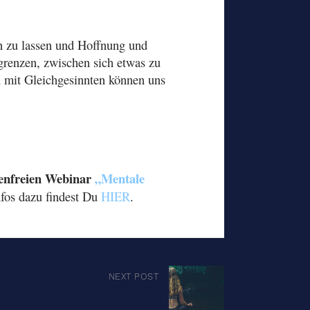
ßen zu lassen und Hoffnung und
grenzen, zwischen sich etwas zu
 mit Gleichgesinnten können uns
tenfreien Webinar
„Mentale
nfos dazu findest Du
HIER
.
NEXT POST
Ecological Mindfulness