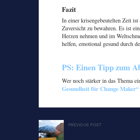
Fazit
In einer krisengebeutelten Zeit is
Zuversicht zu bewahren. Es ist e
Herzen nehmen und im Weltschmerz
helfen, emotional gesund durch d
PS: Einen Tipp zum Ab
Wer noch stärker in das Thema ei
Gesundheit für Change Maker“
Post
PREVIOUS POST
Die Psychologie des Wandels