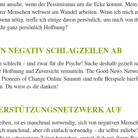
nn ansehe, wenn der Pessimismus um die Ecke kommt. Mein s
närer Menschen weltweit am Wandel arbeiten. Wenn ich mich mal
enn nötig, treffe ich einige davon persönlich, um mich von i
dir ganz persönlich Hoffnung?
ON NEGATIV SCHLAGZEILEN AB
 schlecht – und zwar für die Psyche! Suche deshalb gezielt n
dir Hoffnung und Zuversicht vermitteln. The Good News Networ
 Pioneers of Change Online Summit sind tolle Beispiele hier
. Du wirst es dir danken!
UNTERSTÜTZUNGSNETZWERK AUF
leiben, ist es manchmal notwendig, sich von negativen Mensc
 auch manchmal, aber oft einfach notwendig – dir selbst zulie
dir in schwierigen Zeiten beistehen, anstatt dich mit ihrem P